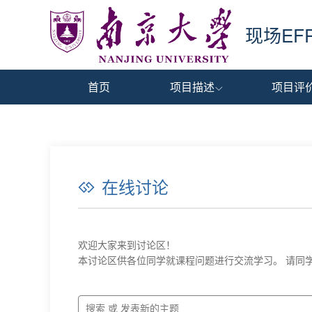
现场E
首页
项目描述
项目评

实验背景
设计原则
实验目标
实验要求
成绩评定
成果支撑
在线讨论

欢迎大家来到讨论区！
本讨论区供各位同学就课程问题进行交流学习。 请同